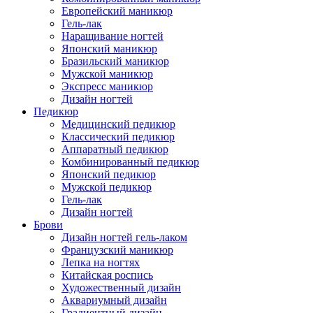
Европейский маникюр
Гель-лак
Наращивание ногтей
Японский маникюр
Бразильский маникюр
Мужской маникюр
Экспресс маникюр
Дизайн ногтей
Педикюр
Медицинский педикюр
Классический педикюр
Аппаратный педикюр
Комбинированный педикюр
Японский педикюр
Мужской педикюр
Гель-лак
Дизайн ногтей
Брови
Дизайн ногтей гель-лаком
Французский маникюр
Лепка на ногтях
Китайская роспись
Художественный дизайн
Аквариумный дизайн
Градиентный дизайн