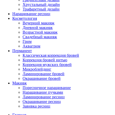
Хрустальный дизайн
Трафаретный дизайн
Наращивание ресниц
Косметология
Вечерний макияж
Дневной макияж
Возрастной макияж
Свадебный макияж
Грим
Аквагрим
Перманент
Классическая коррекция бровей
Коррекция бровей нитью
Коррекция мужских бровей
Микроблейдинг
Ламинирование бровей
Окрашивание бровей
Макияж
Поресничное наращивание
Наращивание пучками
Ламинирование ресниц
Окрашивание ресниц
Завивка ресниц
Главная