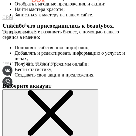
Отобрать выгодные предложения, и акции;
Мастерам и салонам
Найти мастера красоты;
Записаться к мастеру на нашем сайте.
CRM
Beauty link
Спасибо что присоединились к
beautybox
.
Beauty market
Теперь вы можете развивать бизнес, с помощью нашего
сервиса а именно:
Приложение
Мы в соц. сетях
Пополнять собственное портфолио;
Добавлять и редактировать информацию о услугах и
+7 (800) 551-80-29
ценах;
бесплатный звонок по России
Получать заявки в режимы онлайн;
Вести статистику;
Создавать свои акции и предложения.
Выберите аккаунт
О сервисе
Контакты