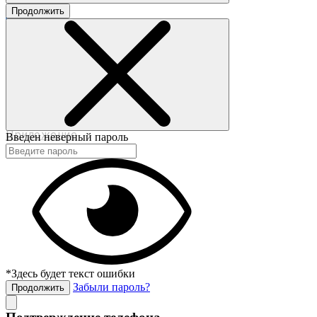
Продолжить
©2017-2020 beautybox.ru
Договор-оферта
Пользовательское соглашение
Политика конфиденциальности
Приложение
Введен неверный пароль
*Здесь будет текст ошибки
Забыли пароль?
Продолжить