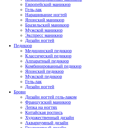
Европейский маникюр
Гель-лак
Наращивание ногтей
Японский маникюр
Бразильский маникюр
Мужской маникюр
Экспресс маникюр
Дизайн ногтей
Педикюр
Медицинский педикюр
Классический педикюр
Аппаратный педикюр
Комбинированный педикюр
Японский педикюр
Мужской педикюр
Гель-лак
Дизайн ногтей
Брови
Дизайн ногтей гель-лаком
Французский маникюр
Лепка на ногтях
Китайская роспись
Художественный дизайн
Аквариумный дизайн
Градиентный дизайн