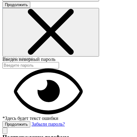
Продолжить
©2017-2020 beautybox.ru
Договор-оферта
Пользовательское соглашение
Политика конфиденциальности
Приложение
Введен неверный пароль
*Здесь будет текст ошибки
Забыли пароль?
Продолжить