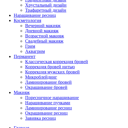
Хрустальный дизайн
Трафаретный дизайн
Наращивание ресниц
Косметология
Вечерний макияж
Дневной макияж
Возрастной макияж
Свадебный макияж
Грим
Аквагрим
Перманент
Классическая коррекция бровей
Коррекция бровей нитью
Коррекция мужских бровей
Микроблейдинг
Ламинирование бровей
Окрашивание бровей
Макияж
Поресничное наращивание
Наращивание пучками
Ламинирование ресниц
Окрашивание ресниц
Завивка ресниц
Главная