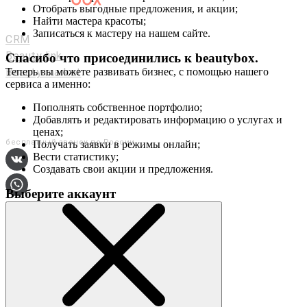
Отобрать выгодные предложения, и акции;
Мастерам и салонам
Найти мастера красоты;
Записаться к мастеру на нашем сайте.
CRM
Beauty link
Спасибо что присоединились к
beautybox
.
Beauty market
Теперь вы можете развивать бизнес, с помощью нашего
сервиса а именно:
Приложение
Мы в соц. сетях
Пополнять собственное портфолио;
Добавлять и редактировать информацию о услугах и
+7 (800) 551-80-29
ценах;
бесплатный звонок по России
Получать заявки в режимы онлайн;
Вести статистику;
Создавать свои акции и предложения.
Выберите аккаунт
О сервисе
Контакты