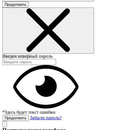
Продолжить
©2017-2020 beautybox.ru
Договор-оферта
Пользовательское соглашение
Политика конфиденциальности
Приложение
Введен неверный пароль
*Здесь будет текст ошибки
Забыли пароль?
Продолжить