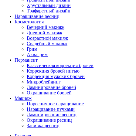
Хрустальный дизайн
Трафаретный дизайн
Наращивание ресниц
Косметология
Вечерний макияж
Дневной макияж
Возрастной макияж
Свадебный макияж
Грим
Аквагрим
Перманент
Классическая коррекция бровей
Коррекция бровей нитью
Коррекция мужских бровей
Микроблейдинг
Ламинирование бровей
Окрашивание бровей
Макияж
Поресничное наращивание
Наращивание пучками
Ламинирование ресниц
Окрашивание ресниц
Завивка ресниц
Главная