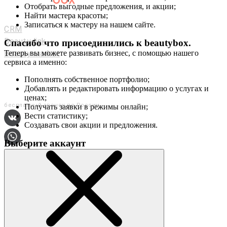
Отобрать выгодные предложения, и акции;
Мастерам и салонам
Найти мастера красоты;
Записаться к мастеру на нашем сайте.
CRM
Beauty link
Спасибо что присоединились к
beautybox
.
Beauty market
Теперь вы можете развивать бизнес, с помощью нашего
сервиса а именно:
Приложение
Мы в соц. сетях
Пополнять собственное портфолио;
Добавлять и редактировать информацию о услугах и
+7 (800) 551-80-29
ценах;
бесплатный звонок по России
Получать заявки в режимы онлайн;
Вести статистику;
Создавать свои акции и предложения.
Выберите аккаунт
О сервисе
Контакты