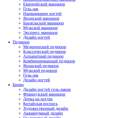
Европейский маникюр
Гель-лак
Наращивание ногтей
Японский маникюр
Бразильский маникюр
Мужской маникюр
Экспресс маникюр
Дизайн ногтей
Педикюр
Медицинский педикюр
Классический педикюр
Аппаратный педикюр
Комбинированный педикюр
Японский педикюр
Мужской педикюр
Гель-лак
Дизайн ногтей
Брови
Дизайн ногтей гель-лаком
Французский маникюр
Лепка на ногтях
Китайская роспись
Художественный дизайн
Аквариумный дизайн
Градиентный дизайн