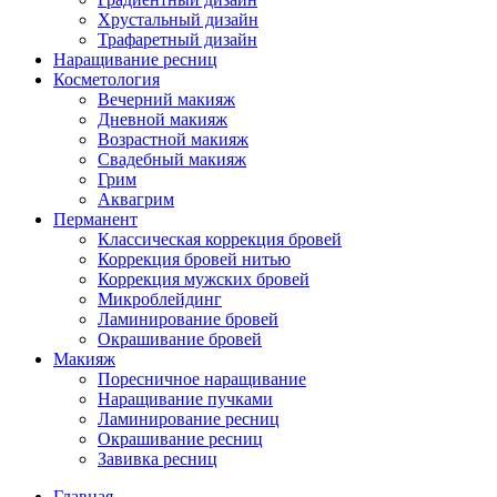
Хрустальный дизайн
Трафаретный дизайн
Наращивание ресниц
Косметология
Вечерний макияж
Дневной макияж
Возрастной макияж
Свадебный макияж
Грим
Аквагрим
Перманент
Классическая коррекция бровей
Коррекция бровей нитью
Коррекция мужских бровей
Микроблейдинг
Ламинирование бровей
Окрашивание бровей
Макияж
Поресничное наращивание
Наращивание пучками
Ламинирование ресниц
Окрашивание ресниц
Завивка ресниц
Главная