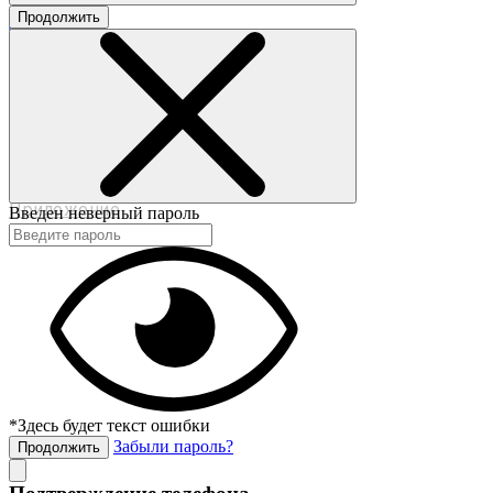
Продолжить
©2017-2020 beautybox.ru
Договор-оферта
Пользовательское соглашение
Политика конфиденциальности
Приложение
Введен неверный пароль
*Здесь будет текст ошибки
Забыли пароль?
Продолжить