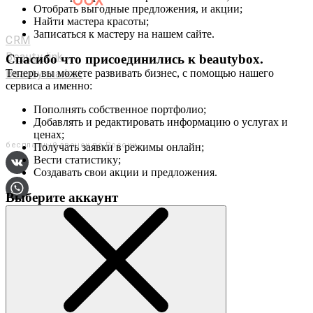
Отобрать выгодные предложения, и акции;
Мастерам и салонам
Найти мастера красоты;
Записаться к мастеру на нашем сайте.
CRM
Beauty link
Спасибо что присоединились к
beautybox
.
Beauty market
Теперь вы можете развивать бизнес, с помощью нашего
сервиса а именно:
Приложение
Мы в соц. сетях
Пополнять собственное портфолио;
Добавлять и редактировать информацию о услугах и
+7 (800) 551-80-29
ценах;
бесплатный звонок по России
Получать заявки в режимы онлайн;
Вести статистику;
Создавать свои акции и предложения.
Выберите аккаунт
О сервисе
Контакты