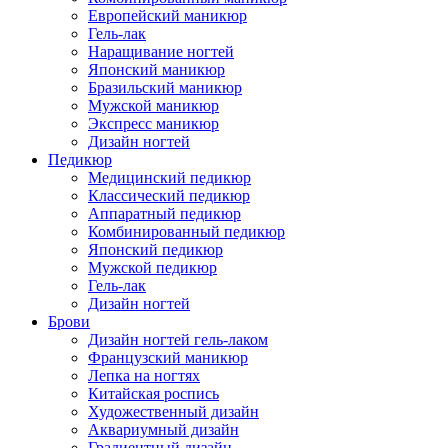
Европейский маникюр
Гель-лак
Наращивание ногтей
Японский маникюр
Бразильский маникюр
Мужской маникюр
Экспресс маникюр
Дизайн ногтей
Педикюр
Медицинский педикюр
Классический педикюр
Аппаратный педикюр
Комбинированный педикюр
Японский педикюр
Мужской педикюр
Гель-лак
Дизайн ногтей
Брови
Дизайн ногтей гель-лаком
Французский маникюр
Лепка на ногтях
Китайская роспись
Художественный дизайн
Аквариумный дизайн
Градиентный дизайн