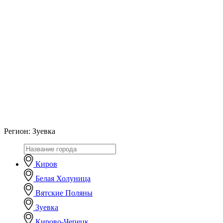
Регион:
Зуевка
Киров
Белая Холуница
Вятские Поляны
Зуевка
Кирово-Чепецк