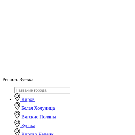
Регион:
Зуевка
Киров
Белая Холуница
Вятские Поляны
Зуевка
Кирово-Чепецк